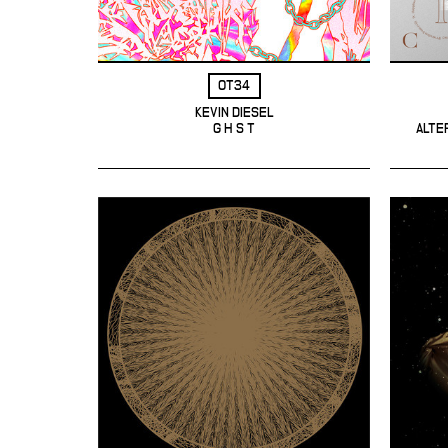
OT34
KEVIN DIESEL
G H S T
ALTE