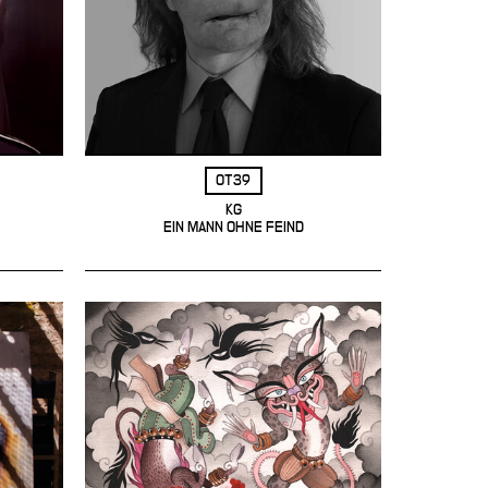
OT39
KG
EIN MANN OHNE FEIND