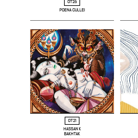
OT26
POENA CULLEI
OT21
HASSAN K
BAKHTAK