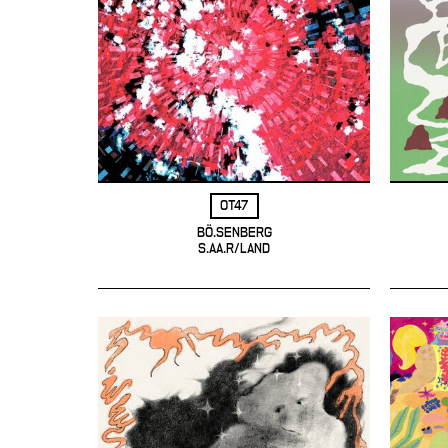
OT47
BÖ.SENBERG
S.AA.R/LAND