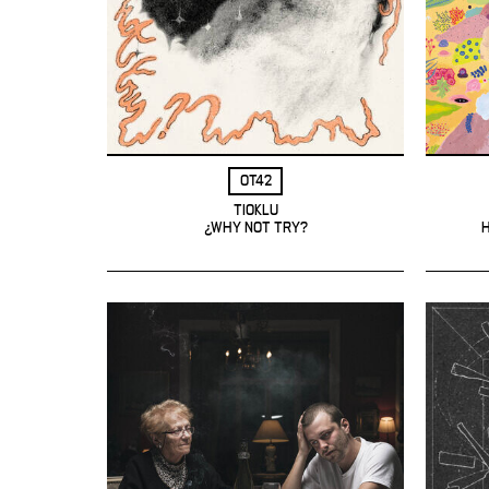
OT42
TIOKLU
¿WHY NOT TRY?
H