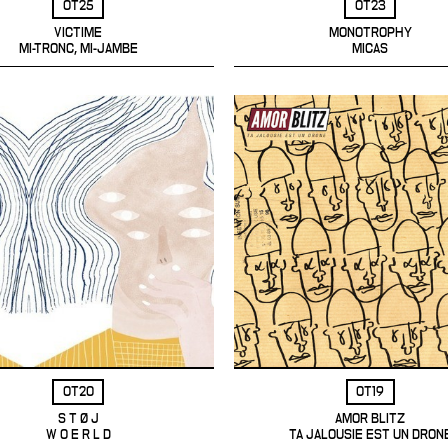
OT25
OT23
VICTIME
MONOTROPHY
MI-TRONC, MI-JAMBE
MICAS
OT20
OT19
S T Ø J
AMOR BLITZ
W O E R L D
TA JALOUSIE EST UN DRON