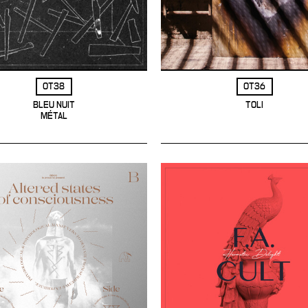
OT38
OT36
BLEU NUIT
TOLI
MÉTAL