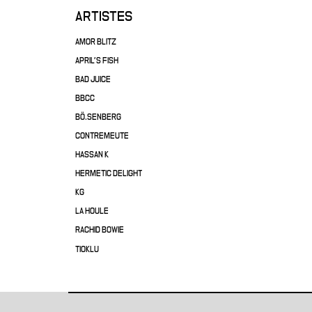
ARTISTES
AMOR BLITZ
APRIL'S FISH
BAD JUICE
BBCC
BÖ.SENBERG
CONTREMEUTE
HASSAN K
HERMETIC DELIGHT
KG
LA HOULE
RACHID BOWIE
TIOKLU