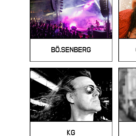
BÖ.SENBERG
KG