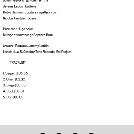
Jovan Veljkovic : guitare / synths
Jeremy Ledda : batterie
Pablo Hermann : guitare / synths / voix
Nicolas Kientzler : basse
Prise son : Hugo barré
Mixage et mastering : Baptiste Bruzi
Artwork : Pauwels, Jeremy Ledda.
Labels : L.A.B, October Tone Records, Vox Project.
_____TRACKLIST_____
1. Serpent | 06:56
2. Chien | 02:32
3. Singe | 05:35
4. Sack | 05:31
5. Coq | 08:05