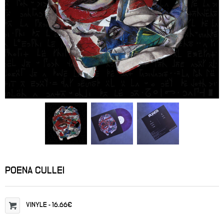
POENA CULLEI
VINYLE
-
16.66€