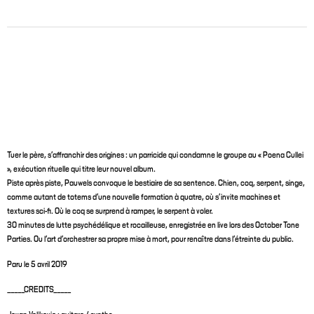
Tuer le père, s'affranchir des origines : un parricide qui condamne le groupe au « Poena Cullei
», exécution rituelle qui titre leur nouvel album.
Piste après piste, Pauwels convoque le bestiaire de sa sentence. Chien, coq, serpent, singe,
comme autant de totems d’une nouvelle formation à quatre, où s’invite machines et
textures sci-fi. Où le coq se surprend à ramper, le serpent à voler.
30 minutes de lutte psychédélique et rocailleuse, enregistrée en live lors des October Tone
Parties. Ou l’art d’orchestrer sa propre mise à mort, pour renaître dans l’étreinte du public.
Paru le 5 avril 2019
_____CREDITS_____