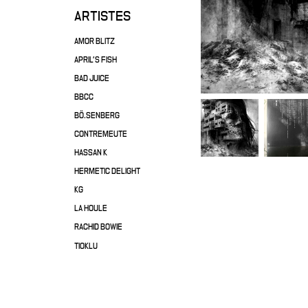
ARTISTES
AMOR BLITZ
APRIL'S FISH
BAD JUICE
BBCC
BÖ.SENBERG
CONTREMEUTE
HASSAN K
HERMETIC DELIGHT
KG
LA HOULE
RACHID BOWIE
TIOKLU