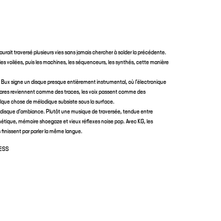
aurait traversé plusieurs vies sans jamais chercher à solder la précédente.
ies voilées, puis les machines, les séquenceurs, les synthés, cette manière
y Bux signe un disque presque entièrement instrumental, où l’électronique
itares reviennent comme des traces, les voix passent comme des
elque chose de mélodique subsiste sous la surface.
un disque d’ambiance. Plutôt une musique de traversée, tendue entre
tique, mémoire shoegaze et vieux réflexes noise pop. Avec KG, les
finissent par parler la même langue.
NESS