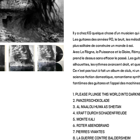
Il y a chez KG quelque chose d’un musicien qui 
Les guitares des années 90, le bruit, les mélod
plus solitaire de construire un monde à soi.
Avec Le Règne, la Puissance et la Gloire, Rém
prend le dessus sans effacer le passé. Les gu
silhouettes, les rythmes avancent droit, et qu
Ce n’est pas tout à fait un album de club, ni 
science-fiction domestique, romantisme synthé
fantômes des guitares et l’appel des machines 
1. PLEASE PLUNGE THIS WORLD INTO DARK
2. PANZERSCHOKOLADE
3. AL MAALOU HUWA AS SHEITAN
4. KRAFT DURCH SCHADENFREUDE
5. MONTE KALI
6. ROTER ABENDBRAND
7. PIERRES VIVANTES
8. LA GUERRE CONTRE BALDERSHEIM