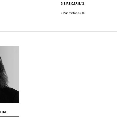
9. S.P.E.C.T.R.E. 12
+ Plus d'infos sur KG
FEIND