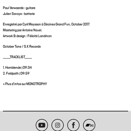
Paul Verwaerde : guitare
Julien Savoye : batterie
Enregistré par Cyril Meysson à Décines Grand Fun, October 2017.
Mastering par Antoine Nouel.
Artwork & design : Félicité Landrivon
October Tone / S.K Records
_____TRACKLIST_____
1. Hornblende | 09:34
2. Feldpath | 09:59
+ Plus d'infos sur MONOTROPHY