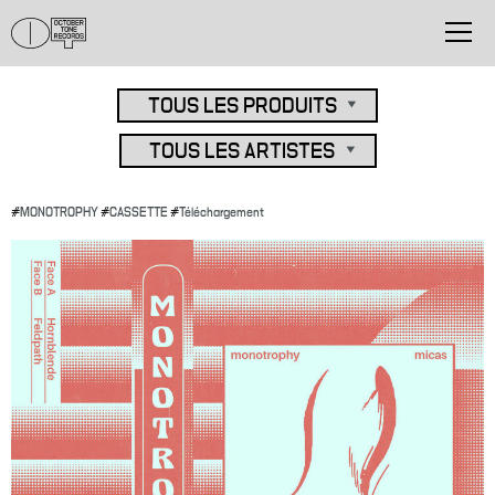
#
MONOTROPHY
#
CASSETTE
#
Téléchargement