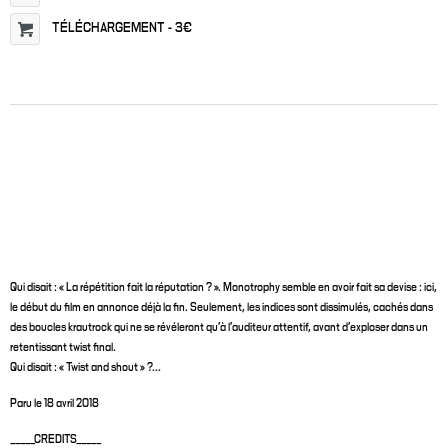
TÉLÉCHARGEMENT
-
3€
Qui disait : « La répétition fait la réputation ? ». Monotrophy semble en avoir fait sa devise : ici,
le début du film en annonce déjà la fin. Seulement, les indices sont dissimulés, cachés dans
des boucles krautrock qui ne se révéleront qu’à l’auditeur attentif, avant d’exploser dans un
retentissant twist final.
Qui disait : « Twist and shout » ?...
Paru le 18 avril 2018
_____CREDITS_____