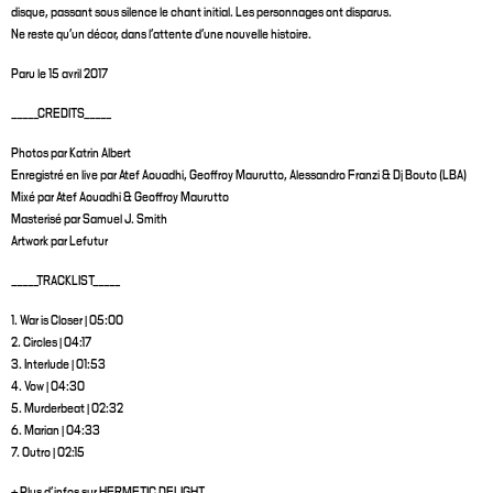
disque, passant sous silence le chant initial. Les personnages ont disparus.
Ne reste qu’un décor, dans l’attente d’une nouvelle histoire.
Paru le 15 avril 2017
_____CREDITS_____
Photos par Katrin Albert
Enregistré en live par Atef Aouadhi, Geoffroy Maurutto, Alessandro Franzi & Dj Bouto (LBA)
Mixé par Atef Aouadhi & Geoffroy Maurutto
Masterisé par Samuel J. Smith
Artwork par Lefutur
_____TRACKLIST_____
1. War is Closer | 05:00
2. Circles | 04:17
3. Interlude | 01:53
4. Vow | 04:30
5. Murderbeat | 02:32
6. Marian | 04:33
7. Outro | 02:15
+ Plus d'infos sur HERMETIC DELIGHT