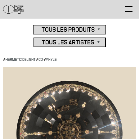
#
HERMETIC DELIGHT
#
CD
#
VINYLE