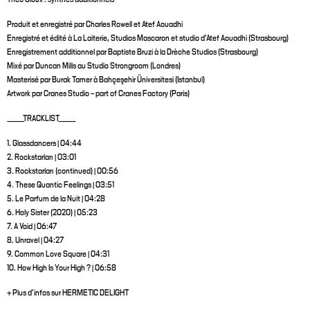
Produit et enregistré par Charles Rowell et Atef Aouadhi
Enregistré et édité à La Laiterie, Studios Mascaron et studio d'Atef Aouadhi (Strasbourg)
Enregistrement additionnel par Baptiste Bruzi à la Drèche Studios (Strasbourg)
Mixé par Duncan Mills au Studio Strongroom (Londres)
Masterisé par Burak Tamer à Bahçeşehir Üniversitesi (Istanbul)
Artwork par Cranes Studio – part of Cranes Factory (Paris)
_____TRACKLIST_____
1. Glassdancers | 04:44
2. Rockstarları | 03:01
3. Rockstarları (continued) | 00:56
4. These Quantic Feelings | 03:51
5. Le Parfum de la Nuit | 04:28
6. Holy Sister (2020) | 05:23
7. A Void | 06:47
8. Unravel | 04:27
9. Common Love Square | 04:31
10. How High Is Your High ? | 06:58
+ Plus d'infos sur HERMETIC DELIGHT