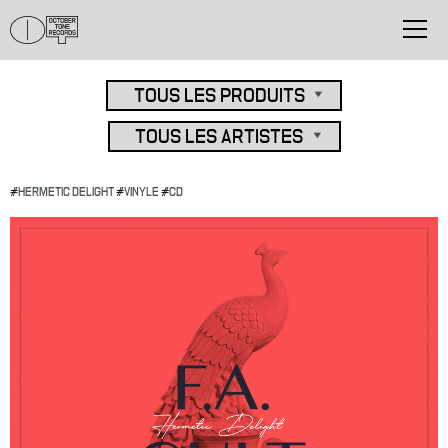
#
HERMETIC DELIGHT
#
VINYLE
#
CD