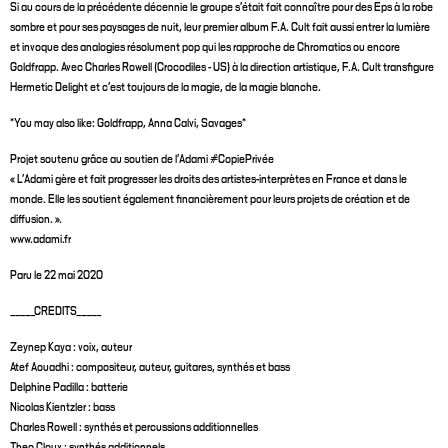
Si au cours de la précédente décennie le groupe s’était fait connaître pour des Eps à la robe
sombre et pour ses paysages de nuit, leur premier album F.A. Cult fait aussi entrer la lumière
et invoque des analogies résolument pop qui les rapproche de Chromatics ou encore
Goldfrapp. Avec Charles Rowell (Crocodiles - US) à la direction artistique, F.A. Cult transfigure
Hermetic Delight et c’est toujours de la magie, de la magie blanche.
*You may also like: Goldfrapp, Anna Calvi, Savages*
Projet soutenu grâce au soutien de l’Adami #CopiePrivée
« L’Adami gère et fait progresser les droits des artistes-interprètes en France et dans le
monde. Elle les soutient également financièrement pour leurs projets de création et de
diffusion. ».
www.adami.fr
Paru le 22 mai 2020
_____CREDITS_____
Zeynep Kaya : voix, auteur
Atef Aouadhi : compositeur, auteur, guitares, synthés et bass
Delphine Padilla : batterie
Nicolas Kientzler : bass
Charles Rowell : synthés et percussions additionnelles
Theo Cloux : synthés additionnels