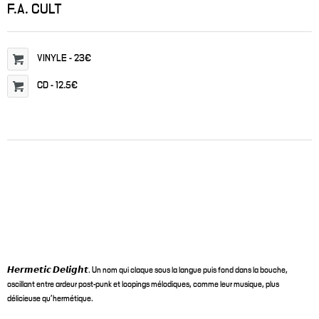
F.A. CULT
VINYLE
-
23€
CD
-
12.5€
𝙃𝙚𝙧𝙢𝙚𝙩𝙞𝙘 𝘿𝙚𝙡𝙞𝙜𝙝𝙩. Un nom qui claque sous la langue puis fond dans la bouche,
oscillant entre ardeur post-punk et loopings mélodiques, comme leur musique, plus
délicieuse qu'hermétique.