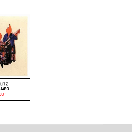
LITZ
NJARO
OUT