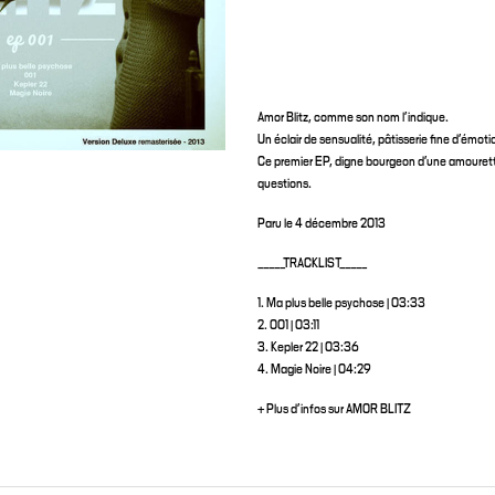
Amor Blitz, comme son nom l’indique.
Un éclair de sensualité, pâtisserie fine d’émoti
Ce premier EP, digne bourgeon d’une amourette
questions.
Paru le 4 décembre 2013
_____TRACKLIST_____
1. Ma plus belle psychose | 03:33
2. 001 | 03:11
3. Kepler 22 | 03:36
4. Magie Noire | 04:29
+ Plus d'infos sur AMOR BLITZ