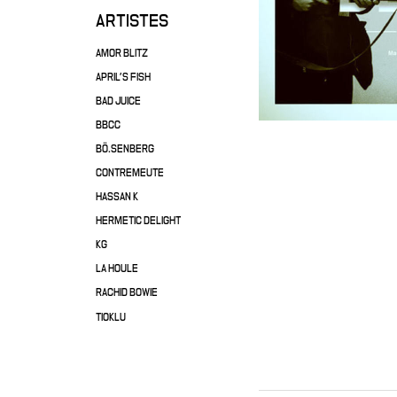
ARTISTES
AMOR BLITZ
APRIL'S FISH
BAD JUICE
BBCC
BÖ.SENBERG
CONTREMEUTE
HASSAN K
HERMETIC DELIGHT
KG
LA HOULE
RACHID BOWIE
TIOKLU