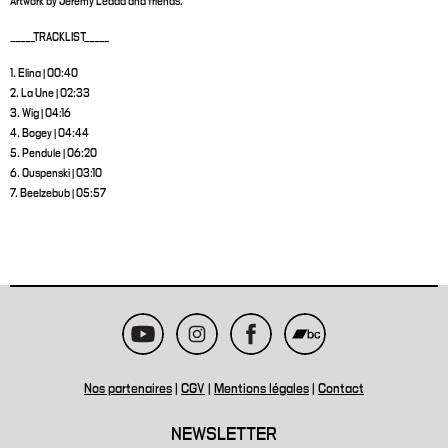
Artwork by Jeremy Ledda and friends.
_____TRACKLIST_____
1. Elina | 00:40
2. La Une | 02:33
3. Wig | 04:16
4. Bogey | 04:44
5. Pendule | 06:20
6. Ouspenski | 03:10
7. Beelzebub | 05:57
Nos partenaires
|
CGV
|
Mentions légales
|
Contact
NEWSLETTER