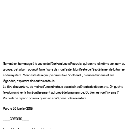
Nommé en hommage à la veuve de l’écrivain Louis Pauwels, qui donne lui-même son nom au
groupe, cet album pourrait faire figure de manifeste. Manifeste de l’ésotérisme, de la transe
et du mystère. Manifeste d’un groupe qui cultive l’inattendu, creusant la terre et ses
légendes, explorant des cultes enfouis.
Le titre d’ouverture, de moins d’une minute, a des airs inquiétants de décompte. On guette
l’explosion à venir, l’anéantissement qui précède la naissance. Ou bien est-ce l’inverse ?
Pauwels ne répond pas aux questions qu’il pose : il les aventure.
Paru le 26 janvier 2015
_____CREDITS_____