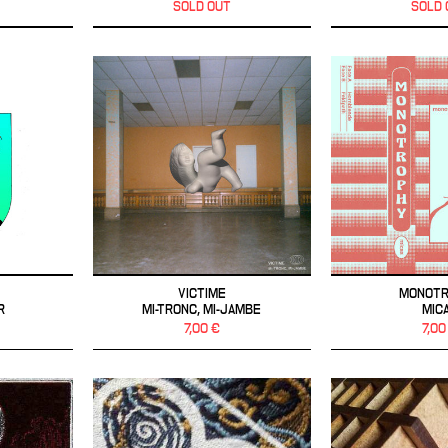
SOLD OUT
SOLD 
VICTIME
MONOT
R
MI-TRONC, MI-JAMBE
MIC
7,00 €
7,00