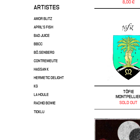
8,00 €
ARTISTES
AMOR BLITZ
APRIL'S FISH
BAD JUICE
BBCC
BÖ.SENBERG
CONTREMEUTE
HASSAN K
HERMETIC DELIGHT
KG
TÖFIE
LA HOULE
MONTPELLIE
SOLD OUT
RACHID BOWIE
TIOKLU