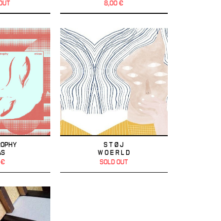
OUT
8,00 €
ROPHY
S T Ø J
AS
W O E R L D
 €
SOLD OUT