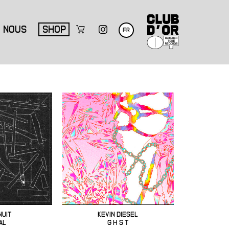
NOUS
SHOP
FR
NUIT
KEVIN DIESEL
AL
G H S T