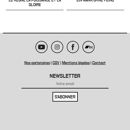
LE REGNE LA PUISSANCE ET LA
EIN MANN OHNE FEIND
GLOIRE
Nos partenaires
|
CGV
|
Mentions légales
|
Contact
NEWSLETTER
S'ABONNER