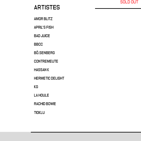
SOLD OUT
ARTISTES
AMOR BLITZ
APRIL'S FISH
BAD JUICE
BBCC
BÖ.SENBERG
CONTREMEUTE
HASSAN K
HERMETIC DELIGHT
KG
LA HOULE
RACHID BOWIE
TIOKLU