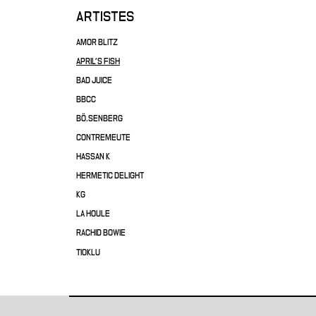
ARTISTES
AMOR BLITZ
APRIL'S FISH
BAD JUICE
BBCC
BÖ.SENBERG
CONTREMEUTE
HASSAN K
HERMETIC DELIGHT
KG
LA HOULE
RACHID BOWIE
TIOKLU