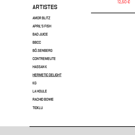
12,50 €
ARTISTES
AMOR BLITZ
APRIL'S FISH
BAD JUICE
BBCC
BÖ.SENBERG
CONTREMEUTE
HASSAN K
HERMETIC DELIGHT
KG
LA HOULE
RACHID BOWIE
TIOKLU