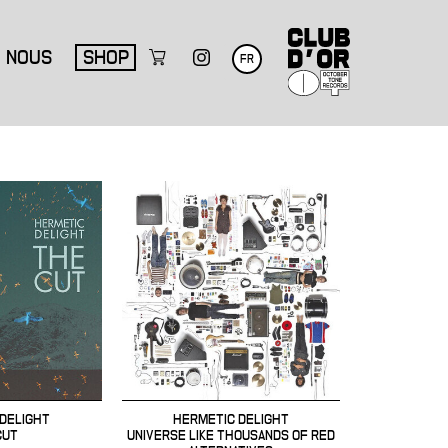
NOUS
SHOP
FR
DELIGHT
HERMETIC DELIGHT
CUT
UNIVERSE LIKE THOUSANDS OF RED