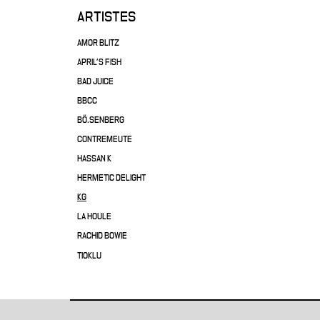
ARTISTES
AMOR BLITZ
APRIL'S FISH
BAD JUICE
BBCC
BÖ.SENBERG
CONTREMEUTE
HASSAN K
HERMETIC DELIGHT
KG
LA HOULE
RACHID BOWIE
TIOKLU