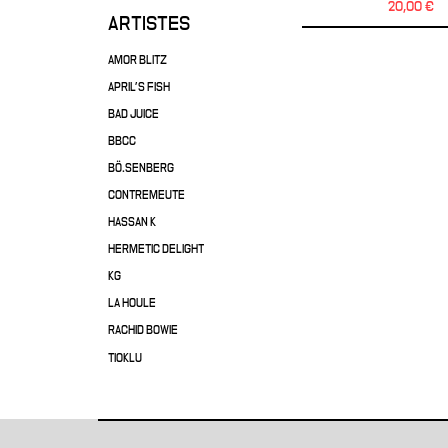
20,00 €
ARTISTES
AMOR BLITZ
APRIL'S FISH
BAD JUICE
BBCC
BÖ.SENBERG
CONTREMEUTE
HASSAN K
HERMETIC DELIGHT
KG
LA HOULE
RACHID BOWIE
TIOKLU