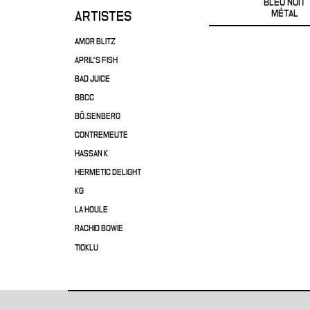
BLEU NUIT
MÉTAL
ARTISTES
AMOR BLITZ
APRIL'S FISH
BAD JUICE
BBCC
BÖ.SENBERG
CONTREMEUTE
HASSAN K
HERMETIC DELIGHT
KG
LA HOULE
RACHID BOWIE
TIOKLU