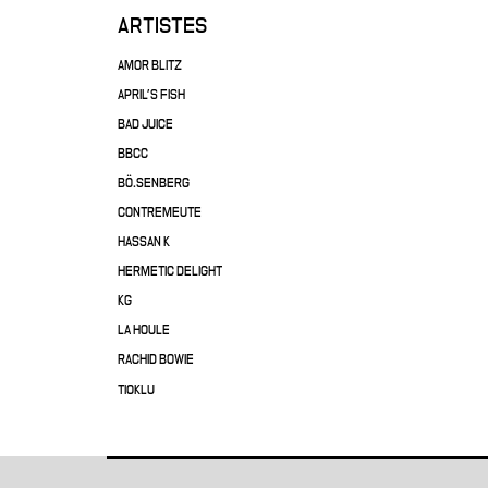
ARTISTES
AMOR BLITZ
APRIL'S FISH
BAD JUICE
BBCC
BÖ.SENBERG
CONTREMEUTE
HASSAN K
HERMETIC DELIGHT
KG
LA HOULE
RACHID BOWIE
TIOKLU