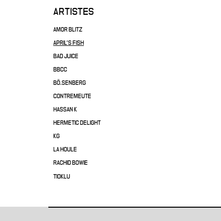
ARTISTES
AMOR BLITZ
APRIL'S FISH
BAD JUICE
BBCC
BÖ.SENBERG
CONTREMEUTE
HASSAN K
HERMETIC DELIGHT
KG
LA HOULE
RACHID BOWIE
TIOKLU