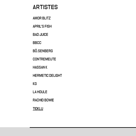
ARTISTES
AMOR BLITZ
APRIL'S FISH
BAD JUICE
BBCC
BÖ.SENBERG
CONTREMEUTE
HASSAN K
HERMETIC DELIGHT
KG
LA HOULE
RACHID BOWIE
TIOKLU