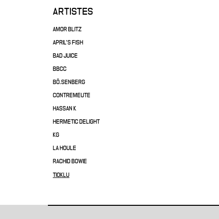
ARTISTES
AMOR BLITZ
APRIL'S FISH
BAD JUICE
BBCC
BÖ.SENBERG
CONTREMEUTE
HASSAN K
HERMETIC DELIGHT
KG
LA HOULE
RACHID BOWIE
TIOKLU