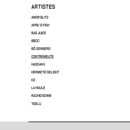
ARTISTES
AMOR BLITZ
APRIL'S FISH
BAD JUICE
BBCC
BÖ.SENBERG
CONTREMEUTE
HASSAN K
HERMETIC DELIGHT
KG
LA HOULE
RACHID BOWIE
TIOKLU