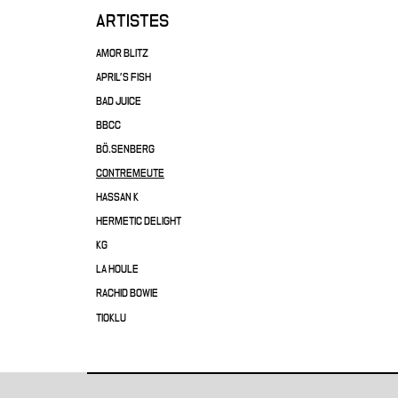
ARTISTES
AMOR BLITZ
APRIL'S FISH
BAD JUICE
BBCC
BÖ.SENBERG
CONTREMEUTE
HASSAN K
HERMETIC DELIGHT
KG
LA HOULE
RACHID BOWIE
TIOKLU