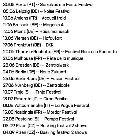
30.05 Porto (PT) -- Serralves em Festa Festival
05.06 Leipzig (DE) -- Noise Festival
10.06 Amiens (FR) -- Accueil froid
11.06 Brussels (BE) -- Magasin 4
12.06 Mainz (DE) -- Haus mainusch
13.06 Viersen (DE) -- Hofaufart
19.06 Frankfurt (DE) -- DKK
20.06 Thoré-la-Rochette (FR) -- Festival Gare à la Rochette
21.06 Mulhouse (FR) -- Fête de la musique
23.06 Dresden (DE) -- Zentralwerk
24.06 Berlin (DE) -- Neue Zukunft
25.06 Berlin-Lars (DE) -- Fusion Festival
27.06 Nürnberg (DE) -- Zentralcafe
10.07 Trnje (SI) -- Trnje Festival
13.07 Rovereto (IT) -- Circo Paniko
01.08 Valtournenche (IT) -- La Vague Festival
15.08 Nasbinals (FR) -- Mordor Festival
22.08 Postojna (SI) -- Pampa Festival
03.09 Plzen (CZ) -- Busking festival 2 shows
04.09 Plzen (CZ) -- Busking festival 2 shows