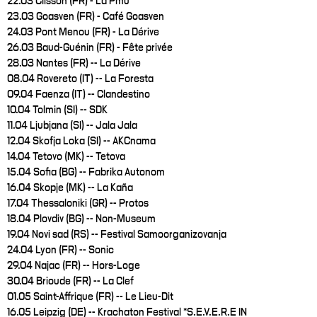
22.03 Clisson (FR) - La Pmu
23.03 Goasven (FR) - Café Goasven
24.03 Pont Menou (FR) - La Dérive
26.03 Baud-Guénin (FR) - Fête privée
28.03 Nantes (FR) -- La Dérive
08.04 Rovereto (IT) -- La Foresta
09.04 Faenza (IT) -- Clandestino
10.04 Tolmin (SI) -- SDK
11.04 Ljubjana (SI) -- Jala Jala
12.04 Skofja Loka (SI) -- AKCnama
14.04 Tetovo (MK) -- Tetova
15.04 Sofia (BG) -- Fabrika Autonom
16.04 Skopje (MK) -- La Kaña
17.04 Thessaloniki (GR) -- Protos
18.04 Plovdiv (BG) -- Non-Museum
19.04 Novi sad (RS) -- Festival Samoorganizovanja
24.04 Lyon (FR) -- Sonic
29.04 Najac (FR) -- Hors-Loge
30.04 Brioude (FR) -- La Clef
01.05 Saint-Affrique (FR) -- Le Lieu-Dit
16.05 Leipzig (DE) -- Krachaton Festival *S.E.V.E.R.E IN