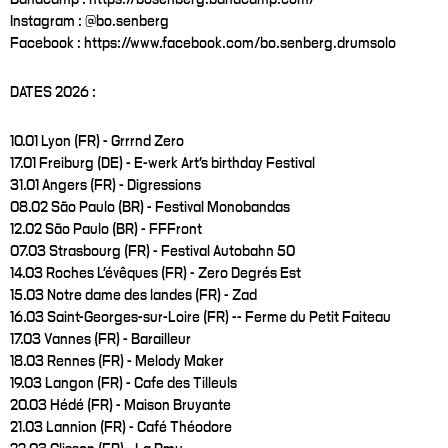
Instagram : @bo.senberg
Facebook : https://www.facebook.com/bo.senberg.drumsolo
DATES 2026 :
10.01 Lyon (FR) - Grrrnd Zero
17.01 Freiburg (DE) - E-werk Art's birthday Festival
31.01 Angers (FR) - Digressions
08.02 São Paulo (BR) - Festival Monobandas
12.02 São Paulo (BR) - FFFront
07.03 Strasbourg (FR) - Festival Autobahn 50
14.03 Roches L'évêques (FR) - Zero Degrés Est
15.03 Notre dame des landes (FR) - Zad
16.03 Saint-Georges-sur-Loire (FR) -- Ferme du Petit Faiteau
17.03 Vannes (FR) - Barailleur
18.03 Rennes (FR) - Melody Maker
19.03 Langon (FR) - Cafe des Tilleuls
20.03 Hédé (FR) - Maison Bruyante
21.03 Lannion (FR) - Café Théodore