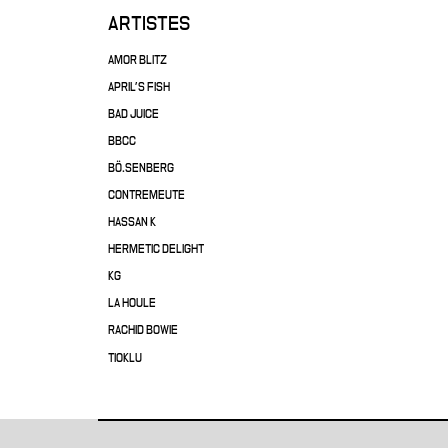
ARTISTES
AMOR BLITZ
APRIL'S FISH
BAD JUICE
BBCC
BÖ.SENBERG
CONTREMEUTE
HASSAN K
HERMETIC DELIGHT
KG
LA HOULE
RACHID BOWIE
TIOKLU