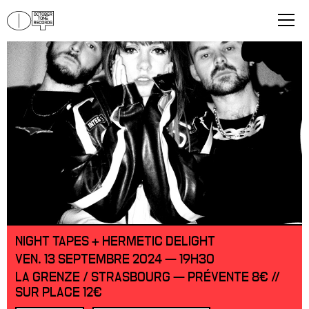
NIGHT TAPES + HERMETIC DELIGHT
VEN. 13 SEPTEMBRE 2024 — 19H30
LA GRENZE / STRASBOURG — PRÉVENTE 8€ //
SUR PLACE 12€