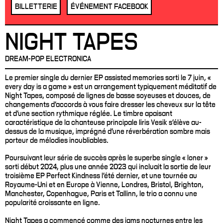
BILLETTERIE
ÉVÉNEMENT FACEBOOK
NIGHT TAPES
DREAM-POP ELECTRONICA
Le premier single du dernier EP assisted memories sorti le 7 juin, «
every day is a game » est un arrangement typiquement méditatif de
Night Tapes, composé de lignes de basse soyeuses et douces, de
changements d’accords à vous faire dresser les cheveux sur la tête
et d’une section rythmique réglée. Le timbre apaisant
caractéristique de la chanteuse principale Iiris Vesik s’élève au-
dessus de la musique, imprégné d’une réverbération sombre mais
porteur de mélodies inoubliables.
Poursuivant leur série de succès après le superbe single « loner »
sorti début 2024, plus une année 2023 qui incluait la sortie de leur
troisième EP Perfect Kindness l'été dernier, et une tournée au
Royaume-Uni et en Europe à Vienne, Londres, Bristol, Brighton,
Manchester, Copenhague, Paris et Tallinn, le trio a connu une
popularité croissante en ligne.
Night Tapes a commencé comme des jams nocturnes entre les