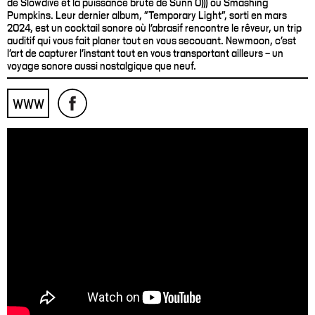
de Slowdive et la puissance brute de Sunn 0))) ou Smashing
Pumpkins. Leur dernier album, "Temporary Light", sorti en mars
2024, est un cocktail sonore où l’abrasif rencontre le rêveur, un trip
auditif qui vous fait planer tout en vous secouant. Newmoon, c’est
l’art de capturer l’instant tout en vous transportant ailleurs – un
voyage sonore aussi nostalgique que neuf.
WWW