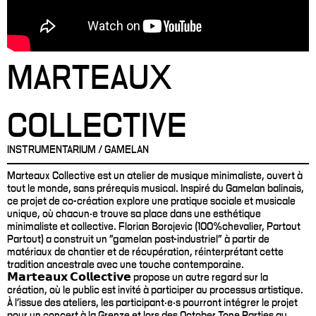
MARTEAUX
COLLECTIVE
INSTRUMENTARIUM / GAMELAN
Marteaux Collective est un atelier de musique minimaliste, ouvert à
tout le monde, sans prérequis musical. Inspiré du Gamelan balinais,
ce projet de co-création explore une pratique sociale et musicale
unique, où chacun·e trouve sa place dans une esthétique
minimaliste et collective. Florian Borojevic (100%chevalier, Partout
Partout) a construit un "gamelan post-industriel" à partir de
matériaux de chantier et de récupération, réinterprétant cette
tradition ancestrale avec une touche contemporaine.
𝗠𝗮𝗿𝘁𝗲𝗮𝘂𝘅 𝗖𝗼𝗹𝗹𝗲𝗰𝘁𝗶𝘃𝗲 propose un autre regard sur la
création, où le public est invité à participer au processus artistique.
À l'issue des ateliers, les participant·e·s pourront intégrer le projet
pour un concert à la Grenze et lors des October Tone Parties au