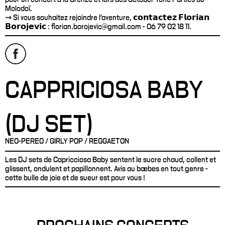
Molodoï.
⇝ Si vous souhaitez rejoindre l'aventure, 𝗰𝗼𝗻𝘁𝗮𝗰𝘁𝗲𝘇 𝗙𝗹𝗼𝗿𝗶𝗮𝗻
𝗕𝗼𝗿𝗼𝗷𝗲𝘃𝗶𝗰 : florian.borojevic@gmail.com - 06 79 02 18 11.
CAPPRICIOSA BABY
(DJ SET)
NEO-PEREO / GIRLY POP / REGGAETON
Les DJ sets de Capricciosa Baby sentent le sucre chaud, collent et
glissent, ondulent et papillonnent. Avis au bæbes en tout genre -
cette bulle de joie et de sueur est pour vous !