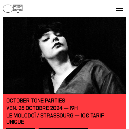
OCTOBER TONE PARTIES
VEN. 25 OCTOBRE 2024 — 19H
LE MOLODOÏ / STRASBOURG — 10€ TARIF
UNIQUE