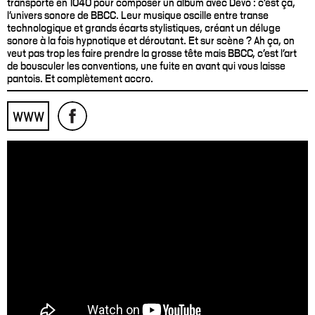
transporté en 1040 pour composer un album avec Devo : c’est ça,
l’univers sonore de BBCC. Leur musique oscille entre transe
technologique et grands écarts stylistiques, créant un déluge
sonore à la fois hypnotique et déroutant. Et sur scène ? Ah ça, on
veut pas trop les faire prendre la grosse tête mais BBCC, c’est l’art
de bousculer les conventions, une fuite en avant qui vous laisse
pantois. Et complètement accro.
WWW