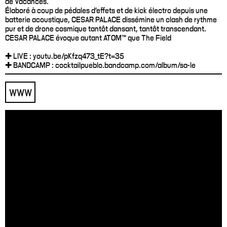
de Vacances.
Élaboré à coup de pédales d'effets et de kick électro depuis une
batterie acoustique, CESAR PALACE dissémine un clash de rythme
pur et de drone cosmique tantôt dansant, tantôt transcendant.
CESAR PALACE évoque autant ATOM™ que The Field
✚ LIVE : youtu.be/pKfzq473_tE?t=35
✚ BANDCAMP : cocktailpueblo.bandcamp.com/album/sa-le
WWW