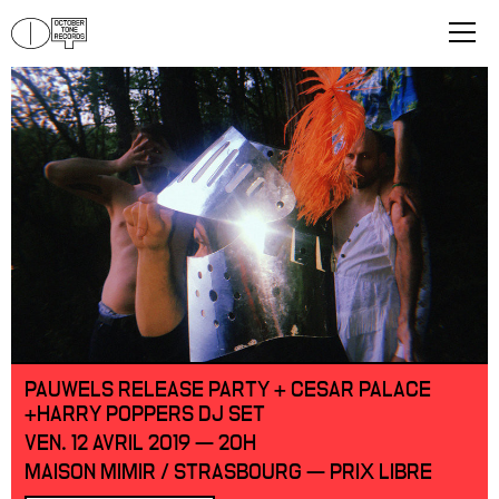
PAUWELS RELEASE PARTY + CESAR PALACE
+HARRY POPPERS DJ SET
VEN. 12 AVRIL 2019 — 20H
MAISON MIMIR / STRASBOURG — PRIX LIBRE