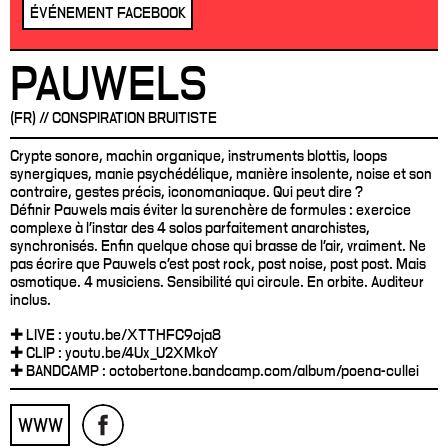
ÉVÉNEMENT FACEBOOK
PAUWELS
(FR) // CONSPIRATION BRUITISTE
Crypte sonore, machin organique, instruments blottis, loops
synergiques, manie psychédélique, manière insolente, noise et son
contraire, gestes précis, iconomaniaque. Qui peut dire ?
Définir Pauwels mais éviter la surenchère de formules : exercice
complexe à l'instar des 4 solos parfaitement anarchistes,
synchronisés. Enfin quelque chose qui brasse de l'air, vraiment. Ne
pas écrire que Pauwels c'est post rock, post noise, post post. Mais
osmotique. 4 musiciens. Sensibilité qui circule. En orbite. Auditeur
inclus.
✚ LIVE : youtu.be/XTTHFC9oja8
✚ CLIP : youtu.be/4Ux_U2XMkoY
✚ BANDCAMP : octobertone.bandcamp.com/album/poena-cullei
WWW