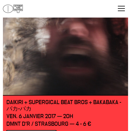
DAIKIRI + SUPERGICAL BEAT BROS + BAKABAKA -
バカ-バカ
VEN. 6 JANVIER 2017 — 20H
DMNT D'R / STRASBOURG — 4 - 6 €