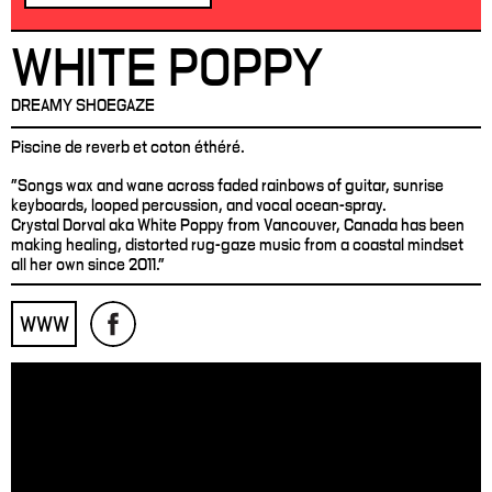
WHITE POPPY
DREAMY SHOEGAZE
Piscine de reverb et coton éthéré.
"Songs wax and wane across faded rainbows of guitar, sunrise
keyboards, looped percussion, and vocal ocean-spray.
Crystal Dorval aka White Poppy from Vancouver, Canada has been
making healing, distorted rug-gaze music from a coastal mindset
all her own since 2011."
WWW