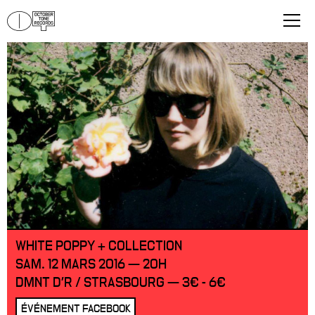
WHITE POPPY + COLLECTION
SAM. 12 MARS 2016 — 20H
DMNT D'R / STRASBOURG — 3€ - 6€
ÉVÉNEMENT FACEBOOK