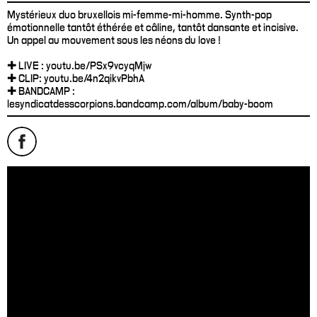
Mystérieux duo bruxellois mi-femme-mi-homme. Synth-pop
émotionnelle tantôt éthérée et câline, tantôt dansante et incisive.
Un appel au mouvement sous les néons du love !
✚ LIVE : youtu.be/PSx9vcyqMjw
✚ CLIP: youtu.be/4n2qikvPbhA
✚ BANDCAMP :
lesyndicatdesscorpions.bandcamp.com/album/baby-boom