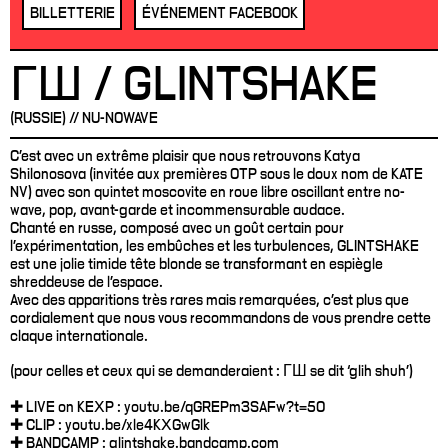
BILLETTERIE
ÉVÉNEMENT FACEBOOK
ГШ / GLINTSHAKE
(RUSSIE) // NU-NOWAVE
C’est avec un extrême plaisir que nous retrouvons Katya
Shilonosova (invitée aux premières OTP sous le doux nom de KATE
NV) avec son quintet moscovite en roue libre oscillant entre no-
wave, pop, avant-garde et incommensurable audace.
Chanté en russe, composé avec un goût certain pour
l’expérimentation, les embûches et les turbulences, GLINTSHAKE
est une jolie timide tête blonde se transformant en espiègle
shreddeuse de l’espace.
Avec des apparitions très rares mais remarquées, c’est plus que
cordialement que nous vous recommandons de vous prendre cette
claque internationale.
(pour celles et ceux qui se demanderaient : ГШ se dit ‘glih shuh’)
✚ LIVE on KEXP : youtu.be/qGREPm3SAFw?t=50
✚ CLIP : youtu.be/xle4KXGwGlk
✚ BANDCAMP : glintshake.bandcamp.com