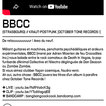
BBCC
(STRASBOURG) // KRAUT-POSTPUNK [OCTOBER TONE RECORDS !]
De retouuuuuuuuur ! Avec du neuf.
Mêlant guitares et machines, penchants psychédéliques et ardeurs
expérimentales, BBCC (mené par Adrien Moerlen de feu Crocodiles
Inc.) nous balade entre le rock comateux de Death In Vegas, la pop
furibarde d'Animal Collective et l'électro déglinguée de Dan Deacon
ou Zombie Zombie.
Si vous aimez clubber façon cosmique, faudra venir.
Ah oui, autre chose : BBCC jouera les titres d’un album à paraître
chez October Tone Records !
✚ LIVE : youtu.be/ftd9Vo6vX3g
✚ CLIP : youtu.be/YTc6VagajEE
✚ BANDCAMP : bangbangcockcock.bandcamp.com