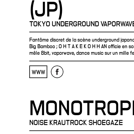
(JP)
TOKYO UNDERGROUND VAPORWAV
Fantôme discret de la scène underground japon
Big Bamboo ; O H T A K E K O H H AN officie en so
mêle 8bit, vaporwave, dance music sur un mille feu
WWW
MONOTROP
NOISE KRAUTROCK SHOEGAZE