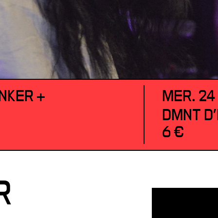
NKER +
MER. 24
DMNT D'
6 €
R