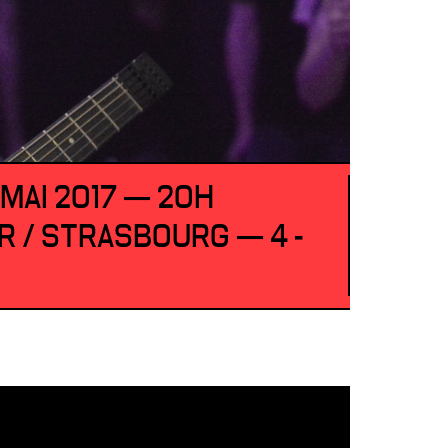
 MAI 2017 — 20H
R / STRASBOURG — 4 -