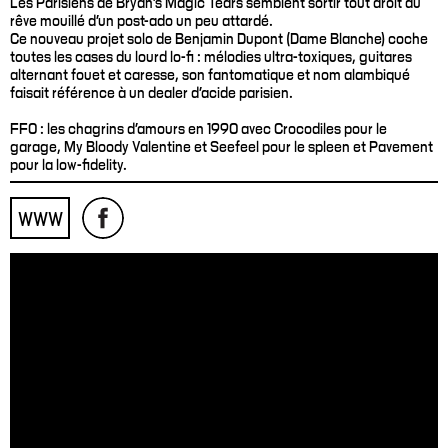
Les Parisiens de Bryan's Magic Tears semblent sortir tout droit du
rêve mouillé d'un post-ado un peu attardé.
Ce nouveau projet solo de Benjamin Dupont (Dame Blanche) coche
toutes les cases du lourd lo-fi : mélodies ultra-toxiques, guitares
alternant fouet et caresse, son fantomatique et nom alambiqué
faisait référence à un dealer d'acide parisien.
FFO : les chagrins d’amours en 1990 avec Crocodiles pour le
garage, My Bloody Valentine et Seefeel pour le spleen et Pavement
pour la low-fidelity.
WWW